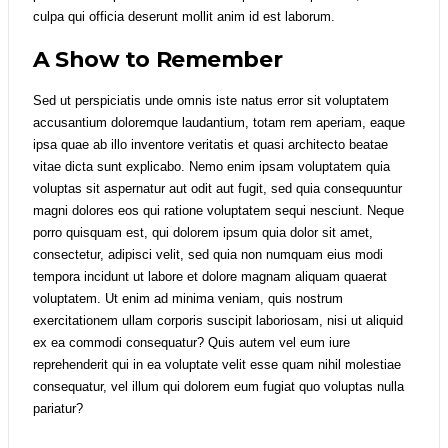
culpa qui officia deserunt mollit anim id est laborum.
A Show to Remember
Sed ut perspiciatis unde omnis iste natus error sit voluptatem
accusantium doloremque laudantium, totam rem aperiam, eaque
ipsa quae ab illo inventore veritatis et quasi architecto beatae
vitae dicta sunt explicabo. Nemo enim ipsam voluptatem quia
voluptas sit aspernatur aut odit aut fugit, sed quia consequuntur
magni dolores eos qui ratione voluptatem sequi nesciunt. Neque
porro quisquam est, qui dolorem ipsum quia dolor sit amet,
consectetur, adipisci velit, sed quia non numquam eius modi
tempora incidunt ut labore et dolore magnam aliquam quaerat
voluptatem. Ut enim ad minima veniam, quis nostrum
exercitationem ullam corporis suscipit laboriosam, nisi ut aliquid
ex ea commodi consequatur? Quis autem vel eum iure
reprehenderit qui in ea voluptate velit esse quam nihil molestiae
consequatur, vel illum qui dolorem eum fugiat quo voluptas nulla
pariatur?