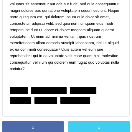
voluptas sit aspernatur aut odit aut fugit, sed quia consequuntur
magni dolores eos qui ratione voluptatem sequi nesciunt. Neque
porro quisquam est, qui dolorem ipsum quia dolor sit amet,
consectetur, adipisci velit, sed quia non numquam eius modi
tempora incidunt ut labore et dolore magnam aliquam quaerat
voluptatem. Ut enim ad minima veniam, quis nostrum
exercitationem ullam corporis suscipit laboriosam, nisi ut aliquid
ex ea commodi consequatur? Quis autem vel eum iure
reprehenderit qui in ea voluptate velit esse quam nihil molestiae
consequatur, vel illum qui dolorem eum fugiat quo voluptas nulla
pariatur?
FINALS
INCORPORATIONS
PROSPECTS
RESULTS
TRYOUTS
WMN DIVISION